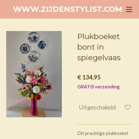
Ga
WWW.ZIJDENSTYLIST.COM
direct
naar
de
Plukboeket
hoofdinhoud
bont in
spiegelvaas
€ 134,95
GRATIS verzending
Uitgeschakeld
Dit prachtige plukboeket