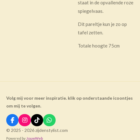
staat in de opvallende roze
spiegelvaas.
Dit pareltje kun je zo op
tafel zetten.
Totale hoogte 75cm
Volg mij voor meer inspiratie. klik op onderstaande icoontjes
om mij te volgen.
F
I
T
W
a
n
i
h
© 2025 - 2026 zijdenstylist.com
c
s
k
a
Powered by
JouwWeb
e
t
T
t