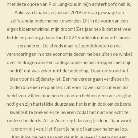
Met deze quote van Pipi Langkous in mijn achterhoofd heb ik,
Anke van Daalen, in januari 2019 de stap gewaagd om
zelfstandig ondernemer te worden. Dit in de vorm van een
eigen bloemenwinkel, mijn droom! Zes jaar heb ik dat met veel
liefde en passie gedaan. Eind 2024 voelde ik dat er iets moest
veranderen. De steeds maar stijgende kosten en de
veranderingen in onze economie deden me besluiten de winkel
over te dragen aan een collega ondernemer. Stoppen met mijn
bedrijf dat was zeker
niet
de bedoeling. Daar ontstond het
idee voor de zijdenstylist. Ben me verder gaan verdiepen in
zijden bloemen en planten. Dit voor zowel particulieren als
bedrijven. Zijden bloemen en planten hebben geen verzorging
nodig en zijn hartstikke duurzaam. het is mijn doel om de beste
kwaliteit te zoeken en te leveren zodat het niet van echt te
onderscheiden is. Als je Anke zegt dan zeg je kleur. Daar word
ik enorm blij van. Het fleurt je huis of kantoor helemaal op.
Kan ik jou helpen aan wat kleur in je leven? Neem dan een