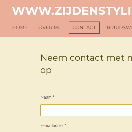
WWW.ZIJDENSTYLI
Ga
direct
naar
HOME
OVER MIJ
CONTACT
BRUIDSW
de
hoofdinhoud
Neem contact met m
op
Naam *
E-mailadres *