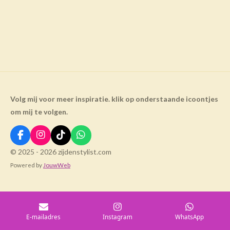
Volg mij voor meer inspiratie. klik op onderstaande icoontjes
om mij te volgen.
F
I
T
W
a
n
i
h
© 2025 - 2026 zijdenstylist.com
c
s
k
a
Powered by
JouwWeb
e
t
T
t
b
a
o
s
o
g
k
A
o
r
p
k
a
p
m
E-mailadres
Instagram
WhatsApp