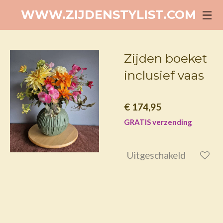
Ga
WWW.ZIJDENSTYLIST.COM
direct
naar
de
Zijden boeket
hoofdinhoud
inclusief vaas
€ 174,95
GRATIS verzending
Uitgeschakeld